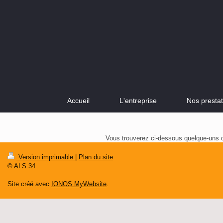
Accueil
L'entreprise
Nos prestat
Vous trouverez ci-dessous quelque-uns d
Version imprimable
|
Plan du site
© ALS 34
Site créé avec
IONOS MyWebsite
.